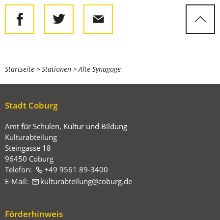
Sie
Startseite
Stationen
Alte Synagoge
befinden
sich
Stadt Coburg
hier:
Amt für Schulen, Kultur und Bildung
Kulturabteilung
Steingasse 18
96450 Coburg
Telefon:
+49 9561 89-3400
E-Mail:
kulturabteilung
coburg
de
Förderhinweis