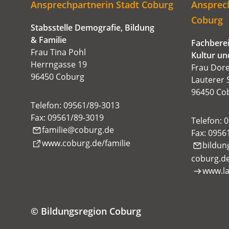
hier:
Ansprechpartnerin Stadt Coburg
Ansprech
Coburg
Stabsstelle Demografie, Bildung
& Familie
Fachberei
Frau Tina Pohl
Kultur un
Herrngasse 19
Frau Dor
96450 Coburg
Lauterer 
96450 Co
Telefon: 09561/89-3013
Fax: 09561/89-3019
Telefon: 
familie
coburg
de
Fax: 0956
(Öffnet
www.coburg.de/familie
bildun
in
coburg
d
einem
www.la
neuen
Tab)
© Bildungsregion Coburg