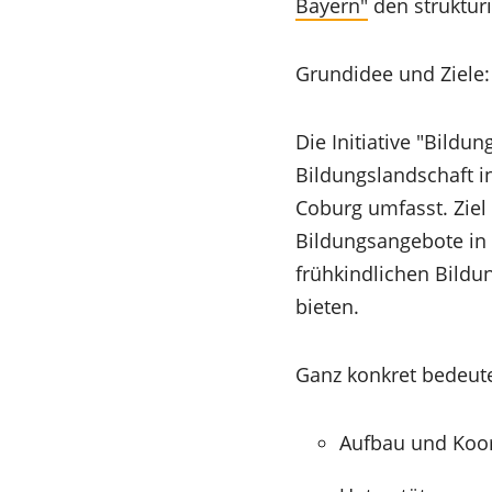
(Öffnet
Bayern"
den strukturi
in
einem
Grundidee und Ziele:
neuen
Tab)
Die Initiative "Bild
Bildungslandschaft i
Coburg umfasst. Ziel
Bildungsangebote in 
frühkindlichen Bildu
bieten.
Ganz konkret bedeut
Aufbau und Koor