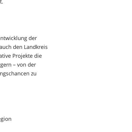
t.
entwicklung der
 auch den Landkreis
tive Projekte die
gern – von der
ungschancen zu
egion