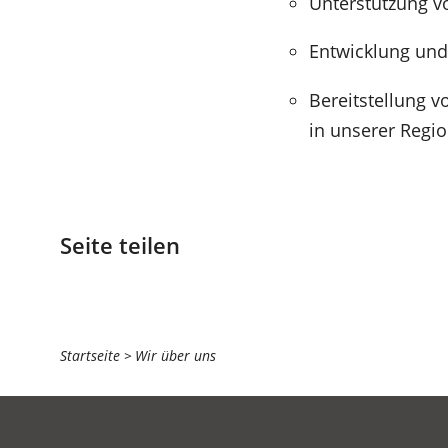
Unterstützung v
Entwicklung und
Bereitstellung v
in unserer Regi
Seite teilen
Sie
Startseite
Wir über uns
befinden
sich