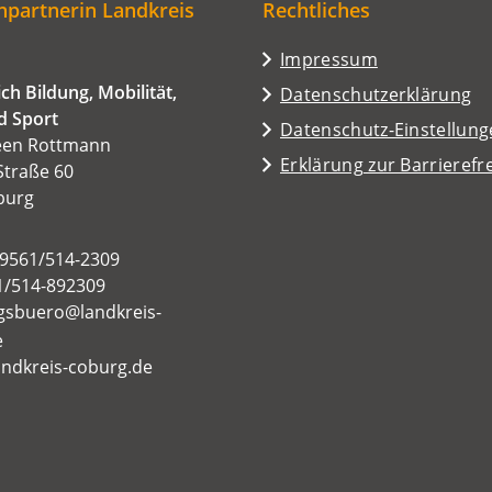
partnerin Landkreis
Rechtliches
Impressum
ch Bildung, Mobilität,
Datenschutzerklärung
d Sport
Datenschutz-Einstellun
een Rottmann
Erklärung zur Barrierefre
Straße 60
burg
09561/514-2309
1/514-892309
gsbuero
landkreis-
e
ndkreis-coburg.de