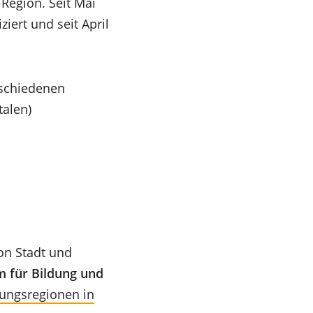
Region. Seit Mai
iert und seit April
rschiedenen
talen)
n Stadt und
m für Bildung und
dungsregionen in