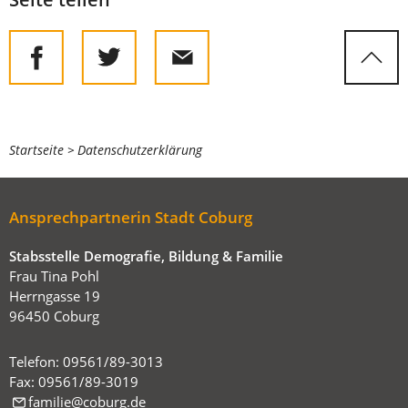
Tab)
Sie
Startseite
Datenschutzerklärung
befinden
sich
Ansprechpartnerin Stadt Coburg
hier:
Stabsstelle Demografie, Bildung & Familie
Frau Tina Pohl
Herrngasse 19
96450 Coburg
Telefon: 09561/89-3013
Fax: 09561/89-3019
familie
coburg
de