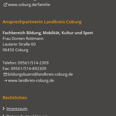
(Öffnet
www.coburg.de/familie
in
einem
Ansprechpartnerin Landkreis Coburg
neuen
Tab)
Fachbereich Bildung, Mobilität, Kultur und Sport
Frau Doreen Rottmann
Lauterer Straße 60
96450 Coburg
Telefon: 09561/514-2309
Fax: 09561/514-892309
bildungsbuero
landkreis-coburg
de
www.landkreis-coburg.de
Rechtliches
Impressum