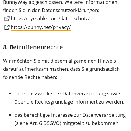
BunnyWay abgeschlossen. Weitere Informationen
finden Sie in den Datenschutzerklärungen:
(Öffnet
https://eye-able.com/datenschutz/
in
(Öffnet
https://bunny.net/privacy/
einem
in
neuen
einem
8. Betroffenenrechte
Tab)
neuen
Tab)
Wir möchten Sie mit diesem allgemeinen Hinweis
darauf aufmerksam machen, dass Sie grundsätzlich
folgende Rechte haben:
über die Zwecke der Datenverarbeitung sowie
über die Rechtsgrundlage informiert zu werden,
das berechtigte Interesse zur Datenverarbeitung
(siehe Art. 6 DSGVO) mitgeteilt zu bekommen,