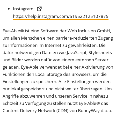
in
Tab)
Instagram:
einem
(Öffnet
https://help.instagram.com/519522125107875
neuen
in
Tab)
einem
Eye-Able® ist eine Software der Web Inclusion GmbH,
neuen
um allen Menschen einen barriere-reduzierten Zugang
Tab)
zu Informationen im Internet zu gewährleisten. Die
dafür notwendigen Dateien wie JavaScript, Stylesheets
und Bilder werden dafür von einem externen Server
geladen. Eye-Able verwendet bei einer Aktivierung von
Funktionen den Local Storage des Browsers, um die
Einstellungen zu speichern. Alle Einstellungen werden
nur lokal gespeichert und nicht weiter übertragen. Um
Angriffe abzuwehren und unseren Service in nahezu
Echtzeit zu Verfügung zu stellen nutzt Eye-Able® das
Content Delivery Network (CDN) von BunnyWay d.o.o.