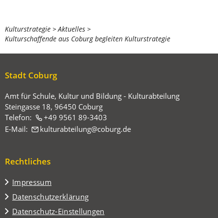
Sie
Kulturstrategie
Aktuelles
Kulturschaffende aus Coburg begleiten Kulturstrategie
befinden
sich
hier:
Stadt Coburg
Amt für Schule, Kultur und Bildung - Kulturabteilung
Steingasse 18, 96450 Coburg
Telefon:
+49 9561 89-3403
E-Mail:
kulturabteilung
coburg
de
Rechtliches
Impressum
Datenschutzerklärung
Datenschutz-Einstellungen