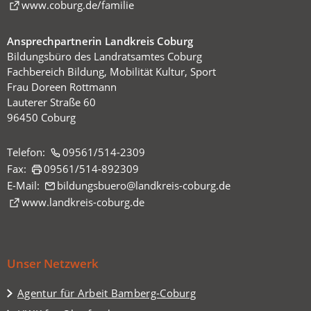
(Öffnet
www.coburg.de/familie
in
einem
Ansprechpartnerin Landkreis Coburg
neuen
Bildungsbüro des Landratsamtes Coburg
Tab)
Fachbereich Bildung, Mobilität Kultur, Sport
Frau Doreen Rottmann
Lauterer Straße 60
96450 Coburg
Telefon:
09561/514-2309
Fax:
09561/514-892309
E-Mail:
bildungsbuero
landkreis-coburg
de
(Öffnet
www.landkreis-coburg.de
in
einem
neuen
Unser Netzwerk
Tab)
(Öffnet
Agentur für Arbeit Bamberg-Coburg
in