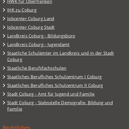
(Öffnet
HWK für Oberfranken
einem
in
(Öffnet
IHK zu Coburg
neuen
einem
in
Tab)
(Öffnet
Jobcenter Coburg Land
neuen
einem
in
Tab)
(Öffnet
Jobcenter Coburg Stadt
neuen
einem
in
Tab)
(Öffnet
Landkreis Coburg - Bildungsbüro
neuen
einem
in
Tab)
(Öffnet
Landkreis Coburg - Jugendamt
neuen
einem
in
Tab)
Staatliche Schulämter im Landkreis und in der Stadt
neuen
einem
(Öffnet
Coburg
Tab)
neuen
in
(Öffnet
Staatliche Berufsfachschulen
Tab)
einem
in
(Öffnet
Staatliches Berufliches Schulzentrum I Coburg
neuen
einem
in
Tab)
(Öffnet
Staatliches Berufliches Schulzentrum II Coburg
neuen
einem
in
Tab)
(Öffnet
Stadt Coburg - Amt für Jugend und Familie
neuen
einem
in
Tab)
Stadt Coburg - Stabsstelle Demografie, Bildung und
neuen
einem
(Öffnet
Familie
Tab)
neuen
in
Tab)
einem
Rechtliches
neuen