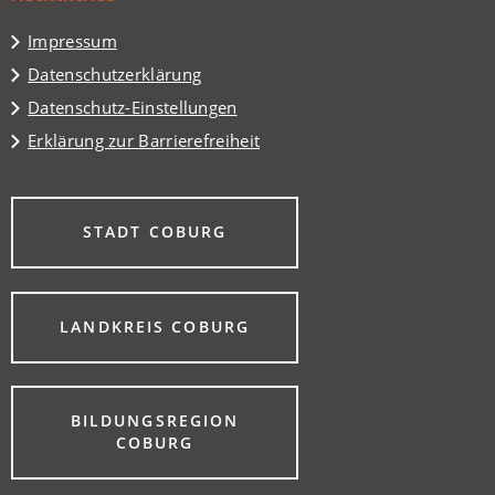
Tab)
Impressum
Datenschutzerklärung
Datenschutz-Einstellungen
Erklärung zur Barrierefreiheit
(ÖFFNET
STADT COBURG
IN
EINEM
NEUEN
TAB)
(ÖFFNET
LANDKREIS COBURG
IN
EINEM
NEUEN
TAB)
BILDUNGSREGION
(ÖFFNET
COBURG
IN
EINEM