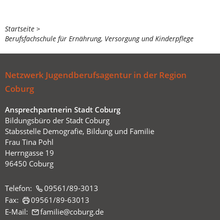
Sie
Startseite
Berufsfachschule für Ernährung, Versorgung und Kinderpflege
befinden
sich
hier:
Netzwerk Jugendberufsagentur in der Region
Coburg
Ansprechpartnerin Stadt Coburg
Bildungsbüro der Stadt Coburg
Stabsstelle Demografie, Bildung und Familie
Frau Tina Pohl
Herrngasse 19
96450 Coburg
Telefon:
09561/89-3013
Fax:
09561/89-63013
E-Mail:
familie
coburg
de