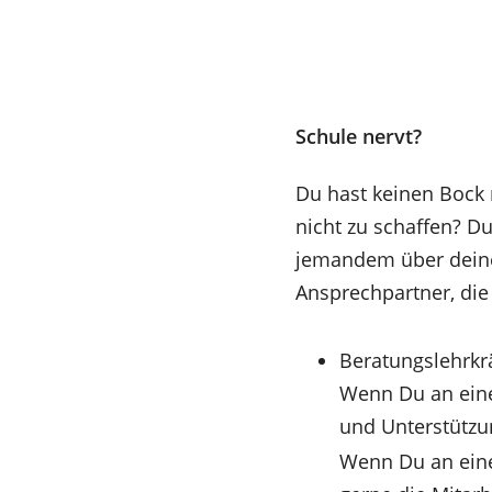
Schule nervt?
Du hast keinen Bock 
nicht zu schaffen? Du
jemandem über deine
Ansprechpartner, die
Beratungslehrkr
Wenn Du an eine
(Öffnet
und Unterstützu
in
Wenn Du an eine
einem