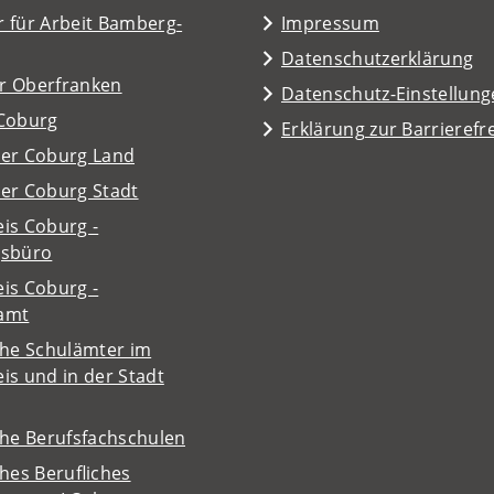
 für Arbeit Bamberg-
Impressum
Datenschutzerklärung
r Oberfranken
Datenschutz-Einstellun
 Coburg
Erklärung zur Barrierefre
ter Coburg Land
ter Coburg Stadt
is Coburg -
gsbüro
is Coburg -
amt
che Schulämter im
is und in der Stadt
che Berufsfachschulen
ches Berufliches