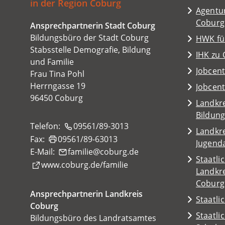
in der Region Coburg
Agentur
(Öffnet
Coburg
Ansprechpartnerin Stadt Coburg
in
Bildungsbüro der Stadt Coburg
(Öffnet
HWK fü
einem
Stabsstelle Demografie, Bildung
in
(Öffnet
IHK zu
neuen
und Familie
einem
in
Tab)
(Öffnet
Jobcen
Frau Tina Pohl
neuen
einem
in
Herrngasse 19
Tab)
(Öffnet
Jobcen
neuen
einem
96450 Coburg
in
Tab)
Landkre
neuen
einem
(Öffnet
Bildun
Tab)
neuen
Telefon:
09561/89-3013
in
Landkre
Tab)
Fax:
09561/89-63013
einem
(Öffnet
Jugend
neuen
E-Mail:
familie
coburg
de
in
Staatli
Tab)
(Öffnet
www.coburg.de/familie
einem
Landkre
in
neuen
(Öffnet
Coburg
einem
Tab)
Ansprechpartnerin Landkreis
in
(Öffnet
Staatli
neuen
Coburg
einem
in
Tab)
Staatli
Bildungsbüro des Landratsamtes
neuen
einem