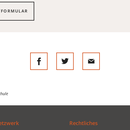
TFORMULAR
chule
etzwerk
Rechtliches