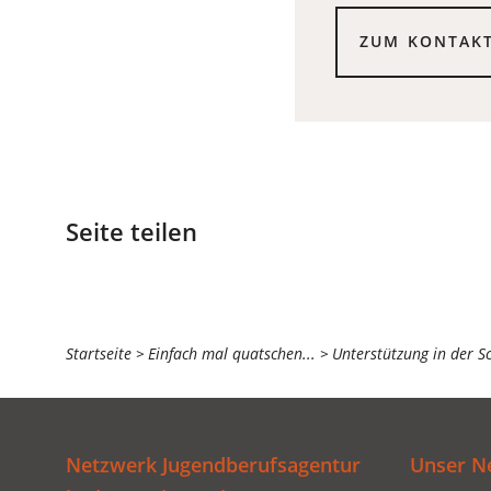
ZUM KONTAK
Seite teilen
Sie
Startseite
Einfach mal quatschen...
Unterstützung in der S
befinden
sich
hier:
Netzwerk Jugendberufsagentur
Unser N