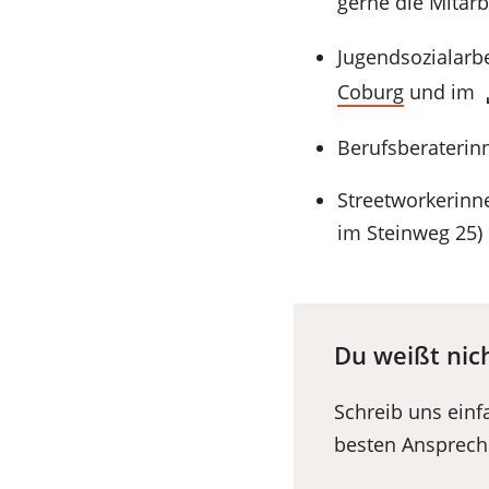
(Öffnet
gerne die Mitar
neuen
in
Jugendsozialarbe
Tab)
einem
(Öffnet
Coburg
und im
neuen
in
Tab)
Berufsberaterin
einem
neuen
Streetworkerinn
Tab)
im Steinweg 25)
Du weißt nic
Schreib uns einf
besten Ansprechp