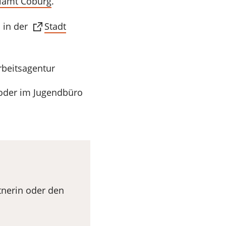
ulamt Coburg
.
 in der
Stadt
rbeitsagentur
 oder im Jugendbüro
tnerin oder den