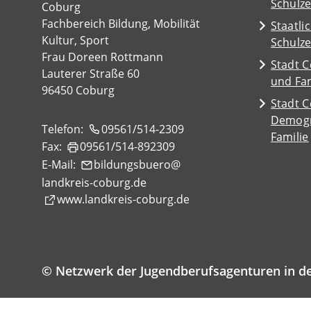
(Öffnet
Schulz
Coburg
Tab)
neuen
in
Fachbereich Bildung, Mobilität
Staatli
Tab)
einem
Kultur, Sport
(Öffnet
Schulz
neuen
Frau Doreen Rottmann
in
Stadt C
Tab)
Lauterer Straße 60
einem
(Öffnet
und Fam
96450 Coburg
neuen
in
Stadt C
Tab)
einem
Demogr
Telefon:
09561/514-2309
neuen
(Öffnet
Familie
Fax:
09561/514-892309
Tab)
in
E-Mail:
bildungsbuero
einem
landkreis-coburg
de
neuen
(Öffnet
www.landkreis-coburg.de
Tab)
in
einem
neuen
Tab)
© Netzwerk der Jugendberufsagenturen in d