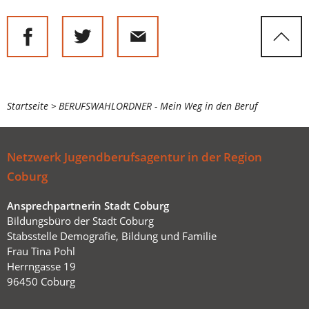
Sie
Startseite
BERUFSWAHLORDNER - Mein Weg in den Beruf
befinden
sich
Netzwerk Jugendberufsagentur in der Region
hier:
Coburg
Ansprechpartnerin Stadt Coburg
Bildungsbüro der Stadt Coburg
Stabsstelle Demografie, Bildung und Familie
Frau Tina Pohl
Herrngasse 19
96450 Coburg