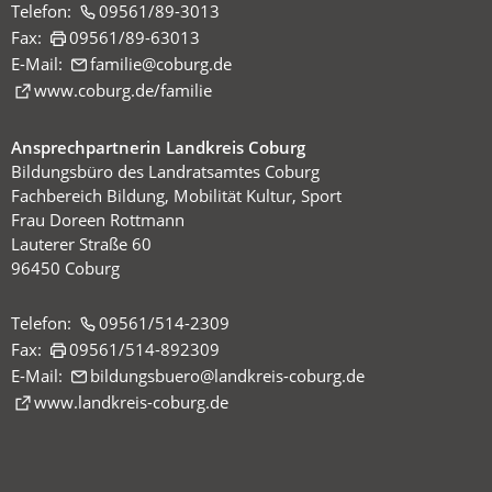
Telefon:
09561/89-3013
Fax:
09561/89-63013
E-Mail:
familie
coburg
de
(Öffnet
www.coburg.de/familie
in
einem
Ansprechpartnerin Landkreis Coburg
neuen
Bildungsbüro des Landratsamtes Coburg
Tab)
Fachbereich Bildung, Mobilität Kultur, Sport
Frau Doreen Rottmann
Lauterer Straße 60
96450 Coburg
Telefon:
09561/514-2309
Fax:
09561/514-892309
E-Mail:
bildungsbuero
landkreis-coburg
de
(Öffnet
www.landkreis-coburg.de
in
einem
neuen