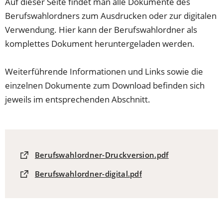
Auf dieser Seite findet man alle Dokumente des
Berufswahlordners zum Ausdrucken oder zur digitalen
Verwendung. Hier kann der Berufswahlordner als
komplettes Dokument heruntergeladen werden.
Weiterführende Informationen und Links sowie die
einzelnen Dokumente zum Download befinden sich
jeweils im entsprechenden Abschnitt.
(Öffnet
Berufswahlordner-Druckversion.pdf
in
(Öffnet
Berufswahlordner-digital.pdf
einem
in
neuen
einem
Tab)
neuen
Tab)