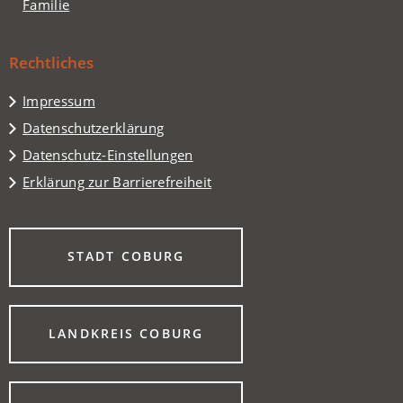
(Öffnet
Familie
Tab)
neuen
in
Tab)
einem
Rechtliches
neuen
Tab)
Impressum
Datenschutzerklärung
Datenschutz-Einstellungen
Erklärung zur Barrierefreiheit
(ÖFFNET
STADT COBURG
IN
EINEM
NEUEN
TAB)
(ÖFFNET
LANDKREIS COBURG
IN
EINEM
NEUEN