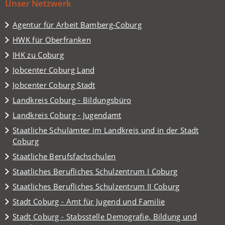
Unser Netzwerk
Tab)
(Öffnet
Agentur für Arbeit Bamberg-Coburg
in
(Öffnet
HWK für Oberfranken
einem
in
(Öffnet
IHK zu Coburg
neuen
einem
in
Tab)
(Öffnet
Jobcenter Coburg Land
neuen
einem
in
Tab)
(Öffnet
Jobcenter Coburg Stadt
neuen
einem
in
Tab)
(Öffnet
Landkreis Coburg - Bildungsbüro
neuen
einem
in
Tab)
(Öffnet
Landkreis Coburg - Jugendamt
neuen
einem
in
Tab)
Staatliche Schulämter im Landkreis und in der Stadt
neuen
einem
(Öffnet
Coburg
Tab)
neuen
in
(Öffnet
Staatliche Berufsfachschulen
Tab)
einem
in
(Öffnet
Staatliches Berufliches Schulzentrum I Coburg
neuen
einem
in
Tab)
(Öffnet
Staatliches Berufliches Schulzentrum II Coburg
neuen
einem
in
Tab)
(Öffnet
Stadt Coburg - Amt für Jugend und Familie
neuen
einem
in
Tab)
Stadt Coburg - Stabsstelle Demografie, Bildung und
neuen
einem