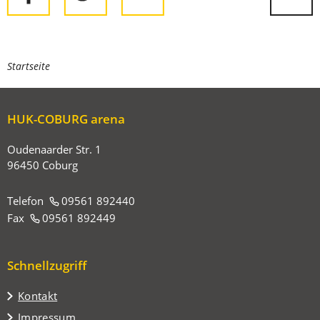
Sie
Startseite
befinden
sich
HUK-COBURG arena
hier:
Oudenaarder Str. 1
96450 Coburg
Telefon
09561 892440
Fax
09561 892449
Schnellzugriff
Kontakt
Impressum