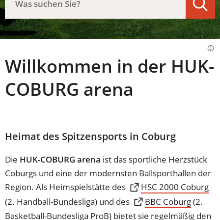
NEUEN
möchten
TAB)
Sie
finden?
Willkommen in der HUK-
COBURG arena
Heimat des Spitzensports in Coburg
Die
HUK-COBURG arena
ist das sportliche Herzstück
Coburgs und eine der modernsten Ballsporthallen der
Region. Als Heimspielstätte des
(Öffnet
HSC 2000 Coburg
in
(2. Handball-Bundesliga) und des
(Öffnet
BBC Coburg
(2.
einem
in
Basketball-Bundesliga ProB) bietet sie regelmäßig den