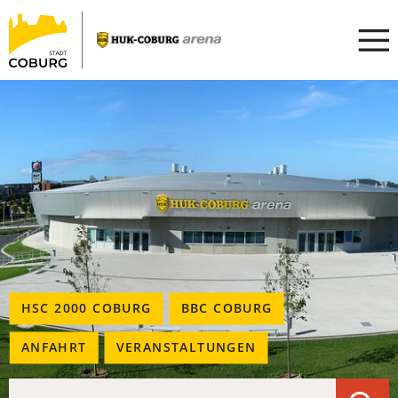
Stadt
INHALT ANSPRINGEN
Coburg
(ÖFFNET
HSC 2000 COBURG
(ÖFFNET
BBC COBURG
IN
IN
EINEM
EINEM
ANFAHRT
(ÖFFNET
VERANSTALTUNGEN
NEUEN
NEUEN
IN
TAB)
TAB)
EINEM
Suche
Was