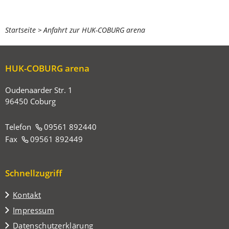
Sie
Startseite
Anfahrt zur HUK-COBURG arena
befinden
sich
HUK-COBURG arena
hier:
Oudenaarder Str. 1
96450 Coburg
Telefon
09561 892440
Fax
09561 892449
Schnellzugriff
Kontakt
Impressum
Datenschutzerklärung