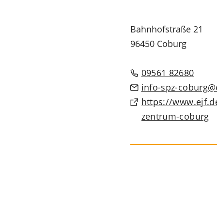
Bahnhofstraße 21
96450 Coburg
09561 82680
info-spz-coburg
https://www.ejf.d
(Öffnet
zentrum-coburg
in
einem
neuen
Tab)