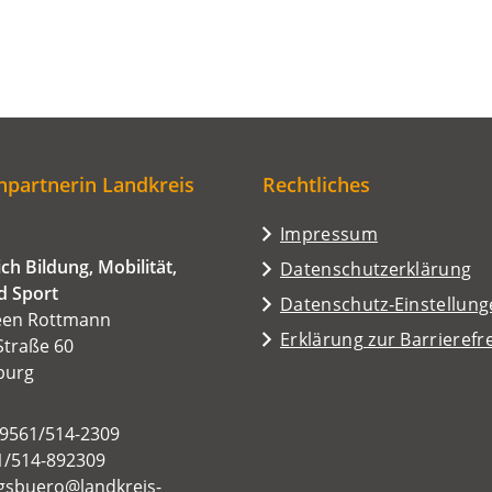
partnerin Landkreis
Rechtliches
Impressum
ch Bildung, Mobilität,
Datenschutzerklärung
d Sport
Datenschutz-Einstellun
een Rottmann
Erklärung zur Barrierefre
Straße 60
burg
09561/514-2309
1/514-892309
gsbuero
landkreis-