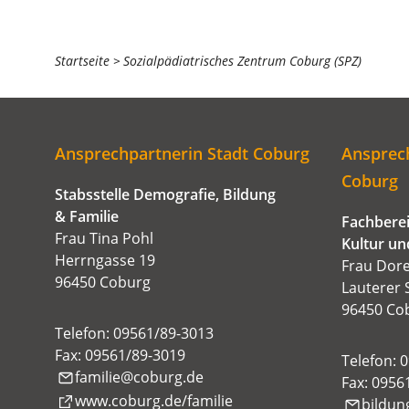
Sie
Startseite
Sozialpädiatrisches Zentrum Coburg (SPZ)
befinden
sich
hier:
Ansprechpartnerin Stadt Coburg
Ansprech
Coburg
Stabsstelle Demografie, Bildung
& Familie
Fachberei
Frau Tina Pohl
Kultur un
Herrngasse 19
Frau Dor
96450 Coburg
Lauterer 
96450 Co
Telefon: 09561/89-3013
Fax: 09561/89-3019
Telefon: 
familie
coburg
de
Fax: 0956
(Öffnet
www.coburg.de/familie
bildun