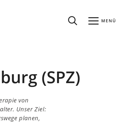
MENÜ
burg (SPZ)
herapie von
lter. Unser Ziel:
gswege planen,