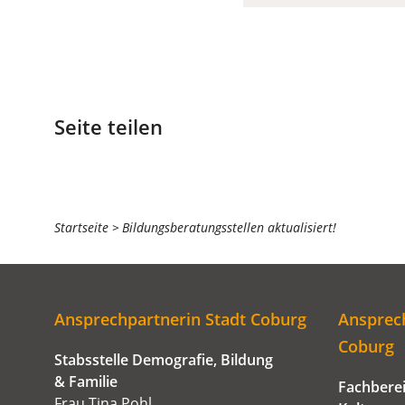
Seite teilen
Sie
Startseite
Bildungsberatungsstellen aktualisiert!
befinden
sich
hier:
Ansprechpartnerin Stadt Coburg
Ansprech
Coburg
Stabsstelle Demografie, Bildung
& Familie
Fachberei
Frau Tina Pohl