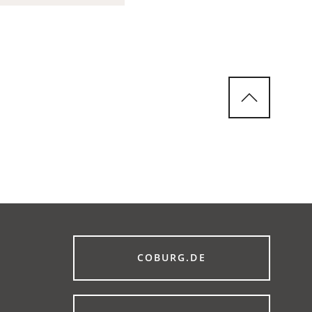
(ÖFFNET
COBURG.DE
IN
EINEM
NEUEN