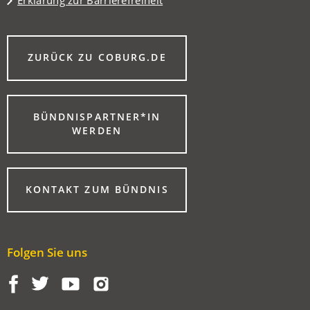
Erklärung zur Barrierefreiheit
(ÖFFNET
ZURÜCK ZU COBURG.DE
IN
EINEM
NEUEN
TAB)
BÜNDNISPARTNER*IN
(ÖFFNET
WERDEN
IN
EINEM
NEUEN
TAB)
KONTAKT ZUM BÜNDNIS
Folgen Sie uns