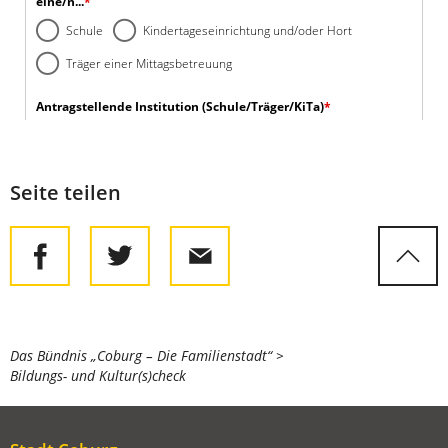
Seite teilen
Sie
Das Bündnis „Coburg – Die Familienstadt“
Bildungs- und Kultur(s)check
befinden
sich