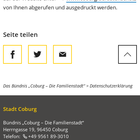
von Ihnen abgerufen und ausgedruckt werden.
Seite teilen
Sie
Das Bündnis „Coburg – Die Familienstadt“
Datenschutzerklärung
befinden
sich
Stadt Coburg
hier:
Bündnis „Coburg – Die Familienstadt“
Herrngasse 19, 96450 Coburg
Telefon:
+49 9561 89-3010