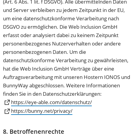
(Art. 6 Abs. 1 lit. f DSGVO). Alle übermittelnden Daten
und Server verbleiben zu jedem Zeitpunkt in der EU,
um eine datenschutzkonforme Verarbeitung nach
DSGVO zu ermöglichen. Die Web Inclusion GmbH
erfasst oder analysiert dabei zu keinem Zeitpunkt
personenbezogenes Nutzerverhalten oder andere
personenbezogenen Daten. Um die
datenschutzkonforme Verarbeitung zu gewährleisten,
hat die Web Inclusion GmbH Verträge über eine
Auftragsverarbeitung mit unseren Hostern IONOS und
BunnyWay abgeschlossen. Weitere Informationen
finden Sie in den Datenschutzerklärungen:
(Öffnet
https://eye-able.com/datenschutz/
in
(Öffnet
https://bunny.net/privacy/
einem
in
neuen
einem
8. Betroffenenrechte