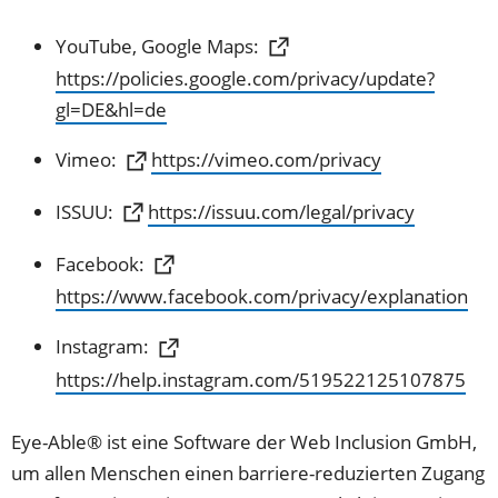
YouTube, Google Maps:
https://policies.google.com/privacy/update?
(Öffnet
gl=DE&hl=de
in
(Öffnet
Vimeo:
https://vimeo.com/privacy
einem
in
neuen
(Öffnet
ISSUU:
https://issuu.com/legal/privacy
einem
Tab)
in
neuen
Facebook:
einem
Tab)
(Öffnet
https://www.facebook.com/privacy/explanation
neuen
in
Tab)
Instagram:
einem
(Öffnet
https://help.instagram.com/519522125107875
neuen
in
Tab)
einem
Eye-Able® ist eine Software der Web Inclusion GmbH,
neuen
um allen Menschen einen barriere-reduzierten Zugang