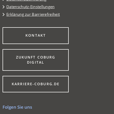
Datenschutz-Einstellungen
Erklärung zur Barrierefreiheit
(ÖFFNET
KONTAKT
IN
EINEM
NEUEN
TAB)
ZUKUNFT COBURG
(ÖFFNET
DIGITAL
IN
EINEM
NEUEN
TAB)
(ÖFFNET
KARRIERE-COBURG.DE
IN
EINEM
NEUEN
TAB)
Folgen Sie uns