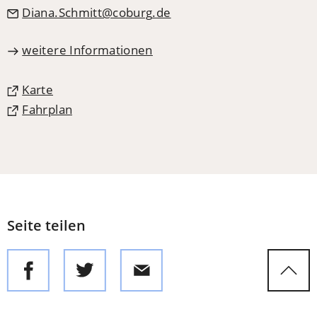
Diana.Schmitt
coburg
de
weitere Informationen
(Öffnet
Karte
in
(Öffnet
Fahrplan
einem
in
neuen
einem
Tab)
neuen
Tab)
Seite teilen