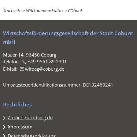
Sie
Startseite
Willkommenskultur
CObook
befinden
sich
Wirtschaftsförderungsgesellschaft der Stadt Coburg
hier:
mbH
Mauer 14, 96450 Coburg
Telefon:
+49 9561 89 2301
E-Mail:
wifoeg
coburg
de
Umsatzsteueridentifikationsnummer: DE132460241
Rechtliches
Zurück zu coburg.de
Impressum
Datenschutzerklärung