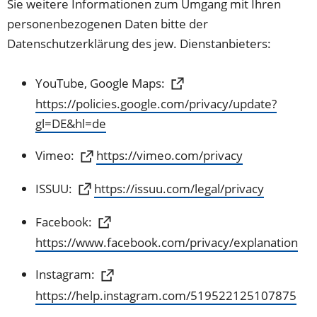
Sie weitere Informationen zum Umgang mit Ihren
personenbezogenen Daten bitte der
Datenschutzerklärung des jew. Dienstanbieters:
YouTube, Google Maps:
https://policies.google.com/privacy/update?
(Öffnet
gl=DE&hl=de
in
(Öffnet
Vimeo:
https://vimeo.com/privacy
einem
in
neuen
(Öffnet
ISSUU:
https://issuu.com/legal/privacy
einem
Tab)
in
neuen
Facebook:
einem
Tab)
(Öffnet
https://www.facebook.com/privacy/explanation
neuen
in
Tab)
Instagram:
einem
(Öffnet
https://help.instagram.com/519522125107875
neuen
in