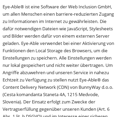
Tab)
einem
Eye-Able® ist eine Software der Web Inclusion GmbH,
neuen
um allen Menschen einen barriere-reduzierten Zugang
Tab)
zu Informationen im Internet zu gewährleisten. Die
dafür notwendigen Dateien wie JavaScript, Stylesheets
und Bilder werden dafür von einem externen Server
geladen. Eye-Able verwendet bei einer Aktivierung von
Funktionen den Local Storage des Browsers, um die
Einstellungen zu speichern. Alle Einstellungen werden
nur lokal gespeichert und nicht weiter übertragen. Um
Angriffe abzuwehren und unseren Service in nahezu
Echtzeit zu Verfügung zu stellen nutzt Eye-Able® das
Content Delivery Network (CDN) von BunnyWay d.o.o.
(Cesta komandanta Staneta 4A, 1215 Medvode,
Slovenia). Der Einsatz erfolgt zum Zwecke der
Vertragserfüllung gegenüber unseren Kunden (Art. 6
Abs. 1 lit. b DSGVO) und im Interesse einer sicheren,