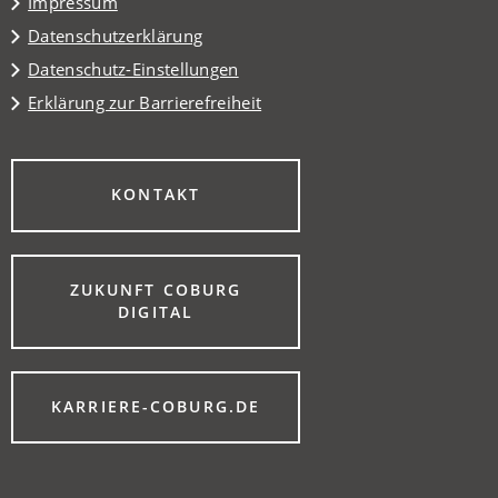
Impressum
Datenschutzerklärung
Datenschutz-Einstellungen
Erklärung zur Barrierefreiheit
(ÖFFNET
KONTAKT
IN
EINEM
NEUEN
TAB)
ZUKUNFT COBURG
(ÖFFNET
DIGITAL
IN
EINEM
NEUEN
TAB)
(ÖFFNET
KARRIERE-COBURG.DE
IN
EINEM
NEUEN
TAB)