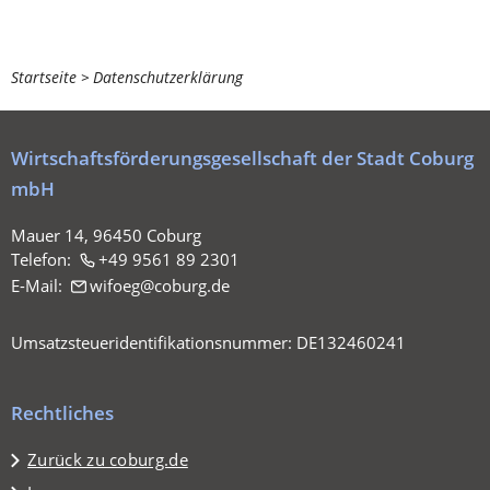
Sie
Startseite
Datenschutzerklärung
befinden
sich
Wirtschaftsförderungsgesellschaft der Stadt Coburg
hier:
mbH
Mauer 14, 96450 Coburg
Telefon:
+49 9561 89 2301
E-Mail:
wifoeg
coburg
de
Umsatzsteueridentifikationsnummer: DE132460241
Rechtliches
Zurück zu coburg.de