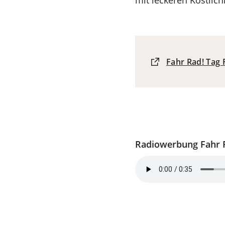
mit ­leckeren ­Köstlic
(Öffnet
Fahr Rad! Tag 
in
einem
neuen
Tab)
Radiowerbung Fahr 