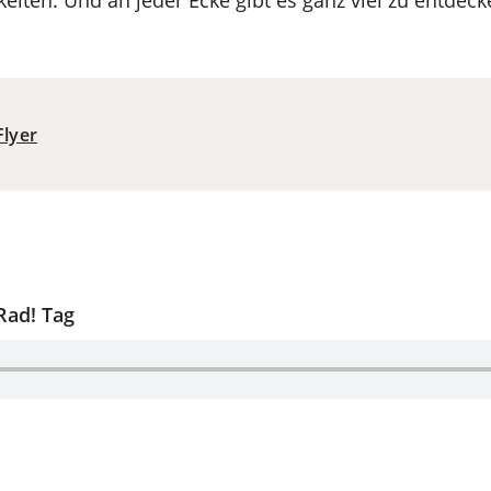
hkeiten. Und an jeder Ecke gibt es ganz viel zu entdeck
Flyer
Rad! Tag