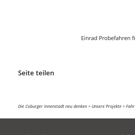
Einrad Probefahren f
Seite teilen
Sie
Die Coburger Innenstadt neu denken
Unsere Projekte
Fahr
befinden
sich
hier: