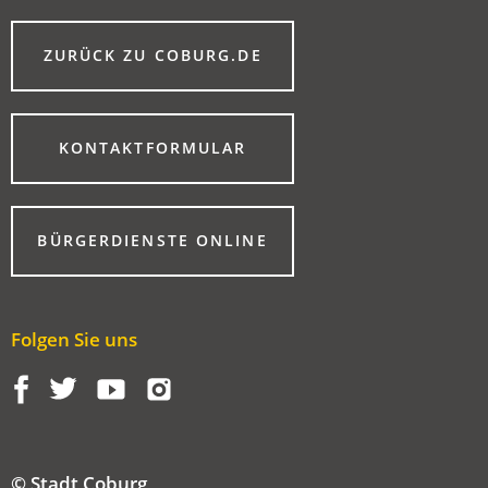
(ÖFFNET
ZURÜCK ZU COBURG.DE
IN
EINEM
NEUEN
TAB)
(ÖFFNET
KONTAKTFORMULAR
IN
EINEM
NEUEN
TAB)
(ÖFFNET
BÜRGERDIENSTE ONLINE
IN
EINEM
NEUEN
TAB)
Folgen Sie uns
© Stadt Coburg