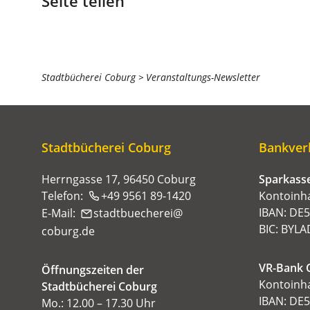
Seite teilen
Sie
Stadtbücherei Coburg
Veranstaltungs-Newsletter
befinden
sich
hier:
Stadtbücherei Coburg
Bankver
Herrngasse 17, 96450 Coburg
Sparkasse
Telefon:
+49 9561 89-1420
Kontoinha
IBAN: DE
E-Mail:
stadtbuecherei
BIC: BYL
coburg
de
VR-Bank 
Öffnungszeiten der
Kontoinha
Stadtbücherei Coburg
IBAN: DE
Mo.: 12.00 – 17.30 Uhr