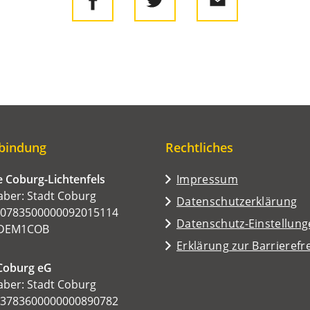
bindung
Rechtliches
 Coburg-Lichtenfels
Impressum
ber: Stadt Coburg
Datenschutzerklärung
50783500000092015114
Datenschutz-Einstellun
ADEM1COB
Erklärung zur Barrierefre
Coburg eG
ber: Stadt Coburg
53783600000000890782