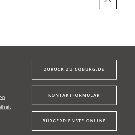
(ÖFFNET
ZURÜCK ZU COBURG.DE
IN
EINEM
NEUEN
TAB)
(ÖFFNET
KONTAKTFORMULAR
gen
IN
iheit
EINEM
NEUEN
TAB)
(ÖFFNET
BÜRGERDIENSTE ONLINE
IN
EINEM