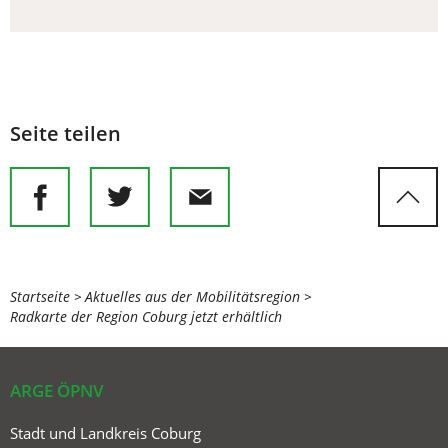
Seite teilen
Sie
Startseite
Aktuelles aus der Mobilitätsregion
Radkarte der Region Coburg jetzt erhältlich
befinden
sich
hier:
ARGE ÖPNV
Stadt und Landkreis Coburg