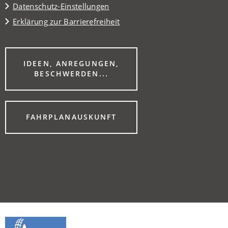
Datenschutz-Einstellungen
Erklärung zur Barrierefreiheit
IDEEN, ANREGUNGEN,
(ÖFFNET
BESCHWERDEN...
IN
EINEM
NEUEN
TAB)
(ÖFFNET
FAHRPLANAUSKUNFT
IN
EINEM
NEUEN
TAB)