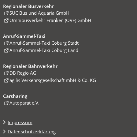
Regionaler Busverkehr
(Öffnet
SÜC Bus und Aquaria GmbH
in
(Öffnet
Omnibusverkehr Franken (OVF) GmbH
einem
in
neuen
einem
Anruf-Sammel-Taxi
Tab)
neuen
(Öffnet
Anruf-Sammel-Taxi Coburg Stadt
Tab)
in
(Öffnet
Anruf-Sammel-Taxi Coburg Land
einem
in
neuen
einem
Regionaler Bahnverkehr
Tab)
neuen
(Öffnet
DB Regio AG
Tab)
in
(Öffnet
agilis Verkehrsgesellschaft mbH & Co. KG
einem
in
neuen
einem
Carsharing
Tab)
neuen
(Öffnet
Autoparat e.V.
Tab)
in
einem
Impressum
neuen
Tab)
Datenschutzerklärung