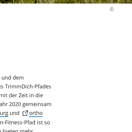
rg und dem
nes TrimmDich-Pfades
t der Zeit in die
 Jahr 2020 gemeinsam
urg
und
ortho
-Fitness-Pfad ist so
n bieten mehr