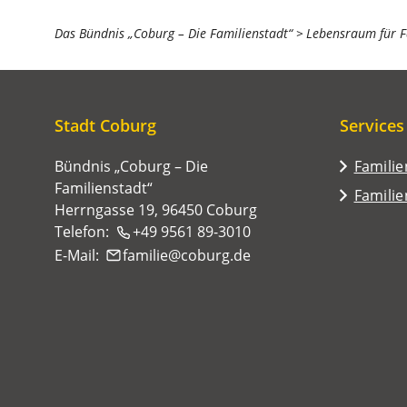
Sie
Das Bündnis „Coburg – Die Familienstadt“
Lebensraum für F
befinden
sich
hier:
Stadt Coburg
Services
Bündnis „Coburg – Die
Famili
Familienstadt“
Famili
Herrngasse 19, 96450 Coburg
Telefon:
+49 9561 89-3010
E-Mail:
familie
coburg
de