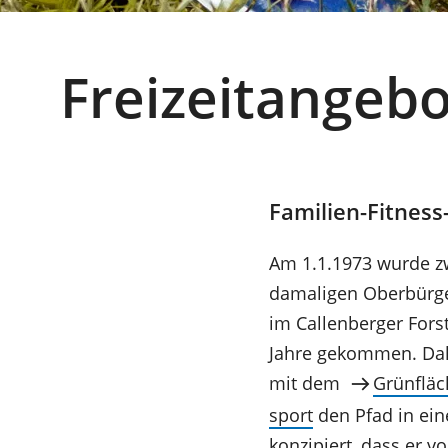
Freizeitangebo
Familien-Fitness
Am 1.1.1973 wurde z
damaligen Oberbürge
im Callenberger Fors
Jahre gekommen. Dah
(Öffnet
mit dem
Grünfläc
in
(Öffnet
sport
den Pfad in ein
einem
in
konzipiert, dass er 