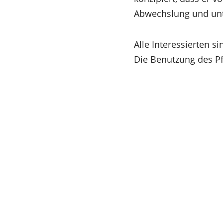
neuen
einem
Abwechslung und unte
Tab)
neuen
Tab)
Alle Interessierten s
Die Benutzung des Pf