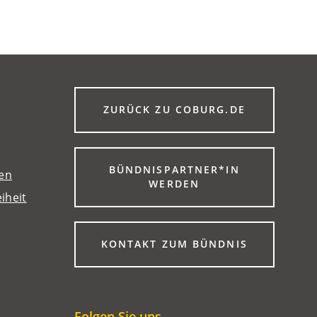
(ÖFFNET
ZURÜCK ZU COBURG.DE
IN
EINEM
NEUEN
TAB)
BÜNDNISPARTNER*IN
gen
(ÖFFNET
WERDEN
iheit
IN
EINEM
NEUEN
TAB)
KONTAKT ZUM BÜNDNIS
Folgen Sie uns