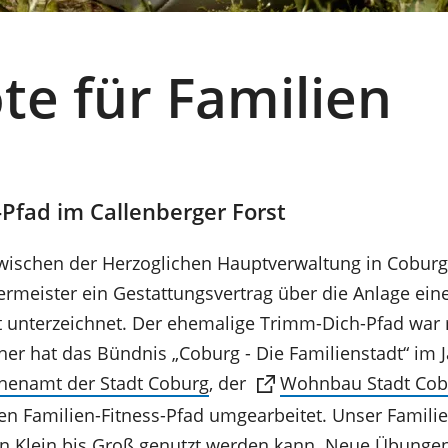
te für Familien
-Pfad im Callenberger Forst
wischen der Herzoglichen Hauptverwaltung in Cobu
rmeister ein Gestattungsvertrag über die Anlage ei
t unterzeichnet. Der ehemalige Trimm-Dich-Pfad war mi
er hat das Bündnis „Coburg - Die Familienstadt“ im
henamt der Stadt Coburg
, der
Wohnbau Stadt Cob
en Familien-Fitness-Pfad umgearbeitet. Unser Familien
von Klein bis Groß genutzt werden kann. Neue Übunge