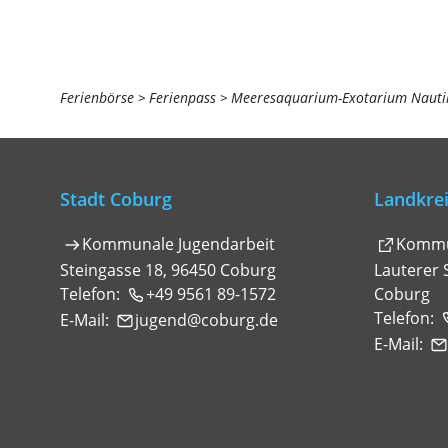
Sie
Ferienbörse
Ferienpass
Meeresaquarium-Exotarium Nauti
befinden
sich
hier:
Stadt Coburg
Landkre
(Öffnet
Kommunale Jugendarbeit
Kommu
in
Steingasse 18, 96450 Coburg
Lauterer 
einem
Telefon:
+49 9561 89-1572
Coburg
neuen
Telefon:
E-Mail:
jugend
coburg
de
Tab)
E-Mail: