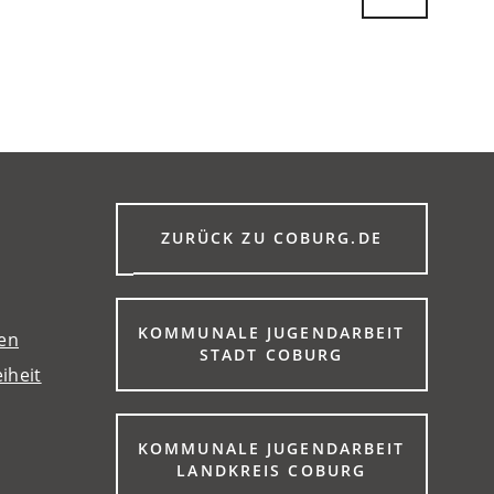
(ÖFFNET
ZURÜCK ZU COBURG.DE
IN
EINEM
NEUEN
TAB)
KOMMUNALE JUGENDARBEIT
gen
(ÖFFNET
STADT COBURG
iheit
IN
EINEM
NEUEN
TAB)
KOMMUNALE JUGENDARBEIT
(ÖFFNET
LANDKREIS COBURG
IN