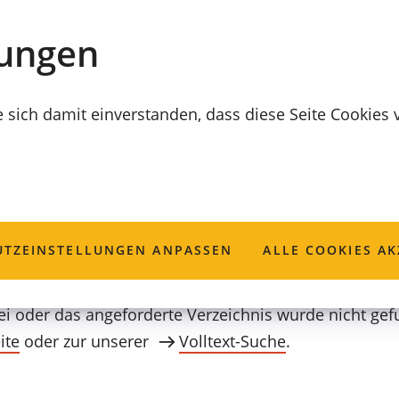
lungen
e sich damit einverstanden, dass diese Seite Cookies
funden
TZ­EINSTELLUNGEN ANPASSEN
ALLE COOKIES AK
ei oder das angeforderte Verzeichnis wurde nicht gef
ite
oder zur unserer
Volltext-Suche
.