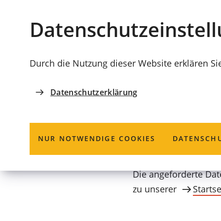
Stadt
INHALT ANSPRINGEN
Datenschutz­einstel
Coburg
Durch die Nutzung dieser Website erklären Si
Datenschutzerklärung
Seite nicht ge
NUR NOTWENDIGE COOKIES
DATENSCHU
Die angeforderte Dat
zu unserer
Startse