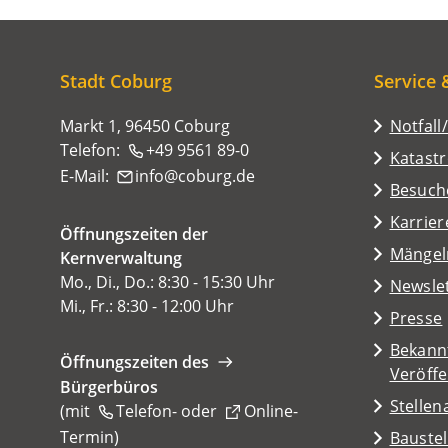
Stadt Coburg
Service 
Markt 1, 96450 Coburg
Notfall
Telefon:
+49 9561 89-0
Katast
E-Mail:
info
coburg
de
(Öffnet
Besuch
in
Karrier
Öffnungszeiten der
einem
(Öffnet
Mängel
Kernverwaltung
neuen
in
Mo., Di., Do.: 8:30 - 15:30 Uhr
Tab)
Newsle
einem
Mi., Fr.: 8:30 - 12:00 Uhr
Presse
neuen
Tab)
Bekann
Öffnungszeiten des
Veröff
Bürgerbüros
Stelle
(mit
Telefon-
oder
Online-
Termin
(Öffnet
)
Baustel