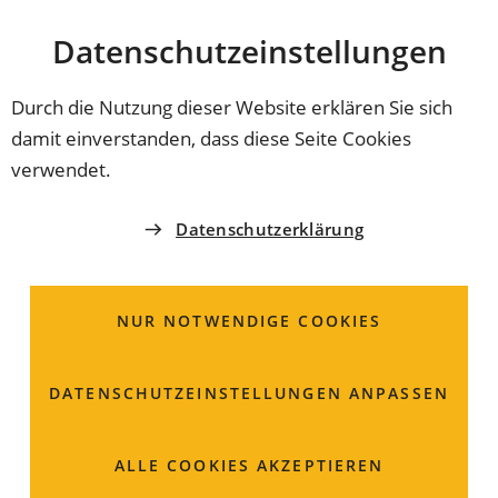
Stadt
INHALT ANSPRINGEN
Datenschutz­einstellungen
Coburg
Durch die Nutzung dieser Website erklären Sie sich
damit einverstanden, dass diese Seite Cookies
AMTLICHE BEKANNTMACHUNG
verwendet.
Beteiligung der
Datenschutzerklärung
Öffentlichkeit nach § 3
Abs. 1 des
NUR NOTWENDIGE COOKIES
Baugesetzbuches
DATENSCHUTZ­EINSTELLUNGEN ANPASSEN
(BauGB) für den
Vorentwurf der 21.
ALLE COOKIES AKZEPTIEREN