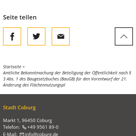
Seite teilen
Sie
Startseite
Amtliche Bekanntmachung der Beteiligung der Öffentlichkeit nach §
befinden
3 Abs. 1 des Baugesetzbuches (BauGB) für den Vorentwurf der 21.
sich
Änderung des Flächennutzungspl
hier:
Stadt Coburg
Markt 1, 96450 Coburg
Telefon:
+49 9561 89-0
E-Mail:
info
coburg
de