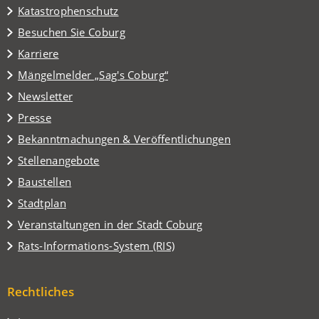
Katastrophenschutz
(Öffnet
Besuchen Sie Coburg
in
Karriere
einem
(Öffnet
Mängelmelder „Sag's Coburg“
neuen
in
Tab)
Newsletter
einem
Presse
neuen
Tab)
Bekanntmachungen & Veröffentlichungen
Stellenangebote
Baustellen
(Öffnet
Stadtplan
in
(Öffnet
Veranstaltungen in der Stadt Coburg
einem
in
(Öffnet
Rats-Informations-System (RIS)
neuen
einem
in
Tab)
neuen
einem
Tab)
Rechtliches
neuen
Tab)