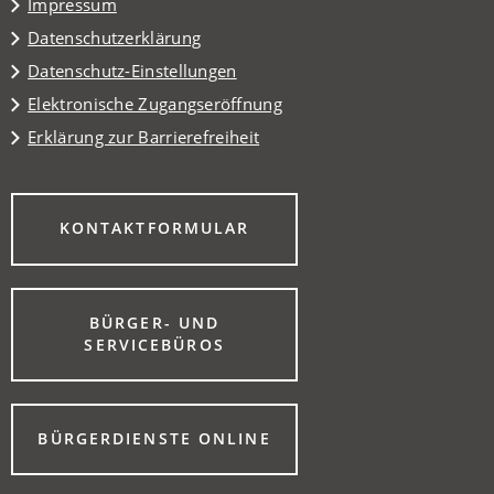
Impressum
Datenschutzerklärung
Datenschutz-Einstellungen
Elektronische Zugangseröffnung
Erklärung zur Barrierefreiheit
(ÖFFNET
KONTAKTFORMULAR
IN
EINEM
NEUEN
TAB)
BÜRGER- UND
(ÖFFNET
SERVICEBÜROS
IN
EINEM
NEUEN
TAB)
(ÖFFNET
BÜRGERDIENSTE ONLINE
IN
EINEM