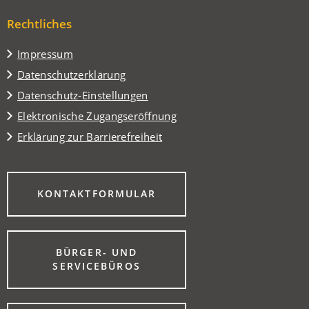
neuen
einem
Tab)
Rechtliches
neuen
Tab)
Impressum
Datenschutzerklärung
Datenschutz-Einstellungen
Elektronische Zugangseröffnung
Erklärung zur Barrierefreiheit
(ÖFFNET
KONTAKTFORMULAR
IN
EINEM
NEUEN
TAB)
BÜRGER- UND
(ÖFFNET
SERVICEBÜROS
IN
EINEM
NEUEN