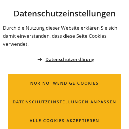
Stadt
INHALT ANSPRINGEN
Datenschutz­einstellungen
Coburg
Durch die Nutzung dieser Website erklären Sie sich
damit einverstanden, dass diese Seite Cookies
AMTLICHE BEKANNTMACHUNG
verwendet.
der Stadt Coburg über
Datenschutzerklärung
die Aufhebung der
Festlegung des
NUR NOTWENDIGE COOKIES
Stadtumbaugebietes
DATENSCHUTZ­EINSTELLUNGEN ANPASSEN
„Ehemaliges BGS-
Gelände“
ALLE COOKIES AKZEPTIEREN