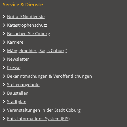
Service & Dienste
Notfall/Notdienste
Katastrophenschutz
(Öffnet
Besuchen Sie Coburg
in
Karriere
einem
(Öffnet
Mängelmelder „Sag's Coburg“
neuen
in
Tab)
Newsletter
einem
Presse
neuen
Tab)
Bekanntmachungen & Veröffentlichungen
Stellenangebote
Baustellen
(Öffnet
Stadtplan
in
(Öffnet
Veranstaltungen in der Stadt Coburg
einem
in
(Öffnet
Rats-Informations-System (RIS)
neuen
einem
in
Tab)