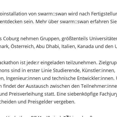
deoinstallation von swarm::swan wird nach Fertigstell
 entdecken sein. Mehr über swarm::swan erfahren Si
Coburg nehmen Gruppen, größtenteils Universitäten
rk, Österreich, Abu Dhabi, Italien, Kanada und den U
kathon ist jede:r eingeladen teilzunehmen. Zielgru
ons sind in erster Linie Studierende, Künstler:innen,
en, Ingenieur:innen und technische Entwickler:innen. 
 findet der Austausch zwischen den Teilnehmer:inne
nd Preisverleihung statt. Eine siebenköpfige Fachjur
cheiden und Preisgelder vergeben.