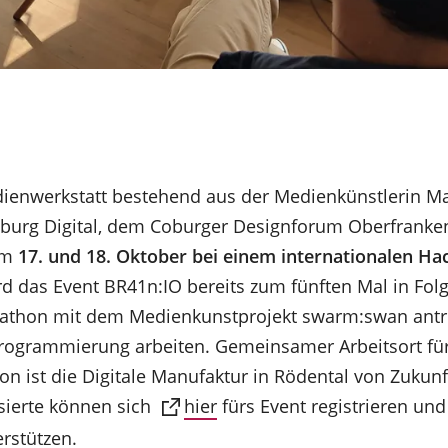
dienwerkstatt bestehend aus der Medienkünstlerin Ma
oburg Digital, dem Coburger Designforum Oberfranke
am
17. und 18. Oktober bei einem internationalen H
ird das Event BR41n:IO bereits zum fünften Mal in Fol
athon mit dem Medienkunstprojekt swarm:swan antr
rogrammierung arbeiten. Gemeinsamer Arbeitsort fü
 ist die Digitale Manufaktur in Rödental von Zukunft
ssierte können sich
hier
fürs Event registrieren und
rstützen.