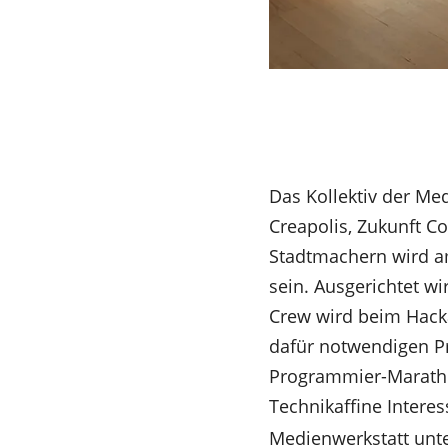
Das Kollektiv der Me
Creapolis, Zukunft C
Stadtmachern wird 
sein. Ausgerichtet w
Crew wird beim Hack
dafür notwendigen P
Programmier-Marathon
(Öffnet
Technikaffine Intere
in
Medienwerkstatt unte