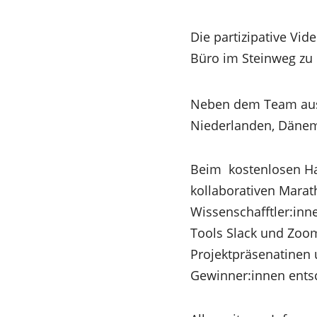
einem
neuen
Die partizipative Vi
Tab)
(Öffnet
Büro im Steinweg zu
in
einem
Neben dem Team aus 
neuen
Niederlanden, Dänema
Tab)
Beim kostenlosen Hac
kollaborativen Marath
Wissenschafftler:inn
Tools Slack und Zoom
Projektpräsenatinen u
Gewinner:innen ents