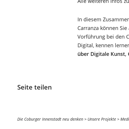
(Öffnet
Alle weiteren Infos 
in
einem
In diesem Zusammenh
neuen
Carranza können Sie
Tab)
Vorführung bei den Co
Digital, kennen lerne
über Digitale Kunst,
Seite teilen
Sie
Die Coburger Innenstadt neu denken
Unsere Projekte
Medi
befinden