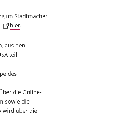
ung im Stadtmacher
e
hier
.
, aus den
SA teil.
ppe des
Über die Online-
n sowie die
y wird über die