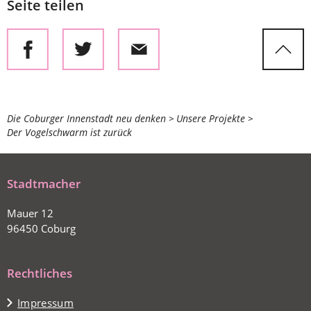
Seite teilen
Sie
Die Coburger Innenstadt neu denken
Unsere Projekte
Der Vogelschwarm ist zurück
befinden
sich
hier:
Stadtmacher
Mauer 12
96450 Coburg
Rechtliches
Impressum