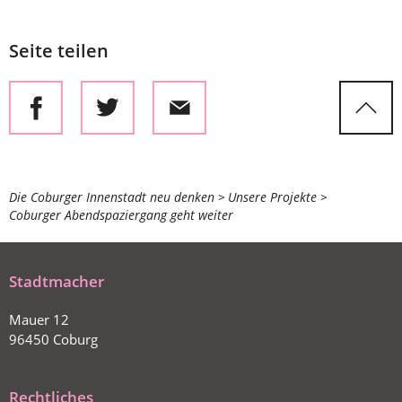
Seite teilen
Sie
Die Coburger Innenstadt neu denken
Unsere Projekte
Coburger Abendspaziergang geht weiter
befinden
sich
hier:
Stadtmacher
Mauer 12
96450 Coburg
Rechtliches