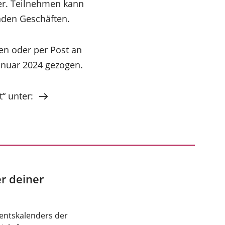
er. Teilnehmen kann
enden Geschäften.
en oder per Post an
anuar 2024 gezogen.
“ unter:
r deiner
ventskalenders der