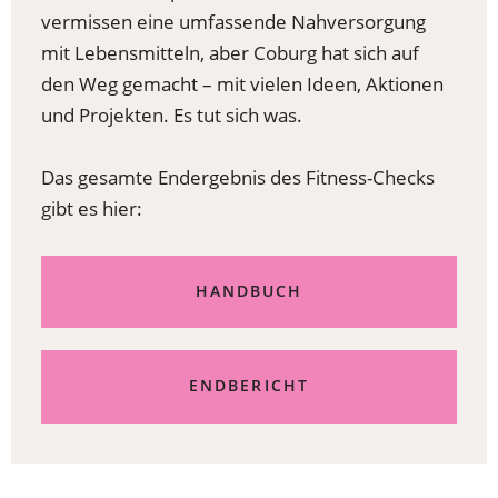
vermissen eine umfassende Nahversorgung
mit Lebensmitteln, aber Coburg hat sich auf
den Weg gemacht – mit vielen Ideen, Aktionen
und Projekten. Es tut sich was.
Das gesamte Endergebnis des Fitness-Checks
gibt es hier:
(ÖFFNET
HANDBUCH
IN
EINEM
NEUEN
TAB)
(ÖFFNET
ENDBERICHT
IN
EINEM
NEUEN
TAB)