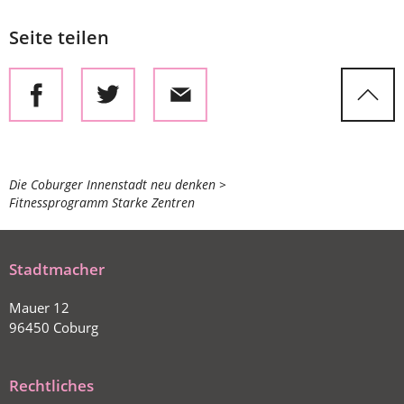
Seite teilen
Sie
Die Coburger Innenstadt neu denken
Fitnessprogramm Starke Zentren
befinden
sich
hier:
Stadtmacher
Mauer 12
96450 Coburg
Rechtliches