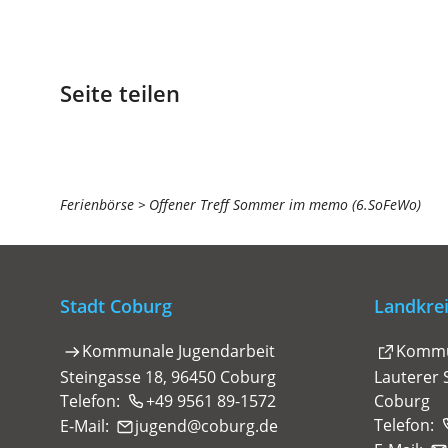
Seite teilen
Sie
Ferienbörse
Offener Treff Sommer im memo (6.SoFeWo)
befinden
sich
hier:
Stadt Coburg
Landkre
(Öffnet
Kommunale Jugendarbeit
Kommu
in
Steingasse 18, 96450 Coburg
Lauterer 
einem
Telefon:
+49 9561 89-1572
Coburg
neuen
Telefon:
E-Mail:
jugend
coburg
de
Tab)