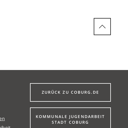
(ÖFFNET
ZURÜCK ZU COBURG.DE
IN
EINEM
NEUEN
TAB)
KOMMUNALE JUGENDARBEIT
gen
(ÖFFNET
STADT COBURG
iheit
IN