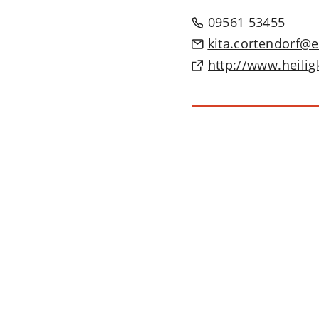
09561 53455
kita.cortendorf
e
(Öffnet
http://www.heilig
in
einem
neuen
Tab)