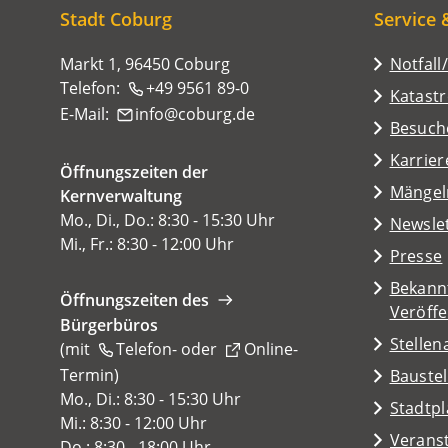
hier:
Stadt Coburg
Service 
Markt 1, 96450 Coburg
Notfall
Telefon:
+49 9561 89-0
Katast
E-Mail:
info
coburg
de
(Öffnet
Besuch
in
Karrier
Öffnungszeiten der
einem
(Öffnet
Mängel
Kernverwaltung
neuen
in
Mo., Di., Do.: 8:30 - 15:30 Uhr
Tab)
Newsle
einem
Mi., Fr.: 8:30 - 12:00 Uhr
Presse
neuen
Tab)
Bekann
Öffnungszeiten des
Veröff
Bürgerbüros
Stelle
(mit
Telefon-
oder
Online-
Termin
(Öffnet
)
Baustel
in
Mo., Di.: 8:30 - 15:30 Uhr
(Öffnet
Stadtp
einem
Mi.: 8:30 - 12:00 Uhr
in
Veranst
neuen
Do.: 8:30 - 18:00 Uhr