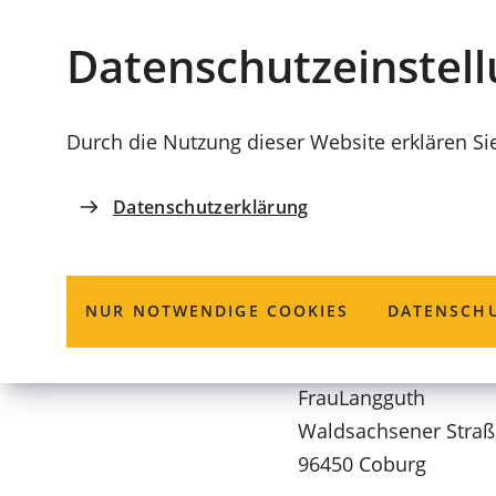
Stadt
INHALT ANSPRINGEN
Datenschutz­einstel
Coburg
Durch die Nutzung dieser Website erklären Si
Datenschutzerklärung
KITA-BÖRSE
Evang. Kinder
NUR NOTWENDIGE COOKIES
DATENSCHU
Frau
Langguth
Waldsachsener Straß
96450 Coburg