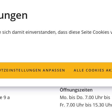
lungen
e sich damit einverstanden, dass diese Seite Cookies
tagesstätte Corte
TZ­EINSTELLUNGEN ANPASSEN
ALLE COOKIES AK
Öffnungszeiten
e 9 a
Mo. bis Do. 7.00 Uhr bis
Fr. 7.00 Uhr bis 15.30 Uh