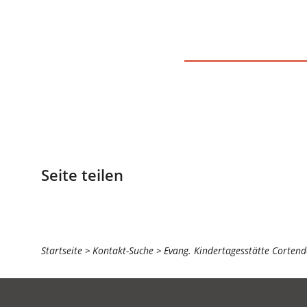
Seite teilen
Sie
Startseite
Kontakt-Suche
Evang. Kindertagesstätte Cortend
befinden
sich