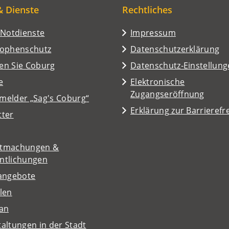
& Dienste
Rechtliches
/Notdienste
Impressum
rophenschutz
Datenschutzerklärung
en Sie Coburg
Datenschutz-Einstellun
e
Elektronische
Zugangseröffnung
melder „Sag's Coburg“
Erklärung zur Barrierefre
tter
tmachungen &
entlichungen
nangebote
len
lan
altungen in der Stadt